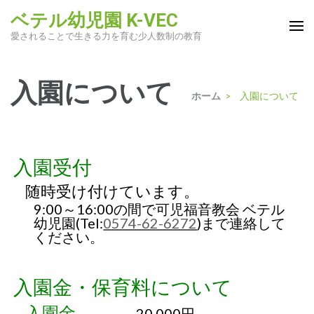
コ
ベテル幼児園 K-VEC
ン
愛されることで生きる力を育む少人数制の教育
テ
ン
入園について
ツ
ホーム
>
入園について
へ
ス
キ
ッ
入園受付
プ
随時受け付けています。
(Enter
9:00～16:00の間で可児福音教会 ベテル
を
幼児園(Tel:
0574-62-6272
)まで連絡して
押
ください。
す)
入園金・保育料について
入園金
20,000円